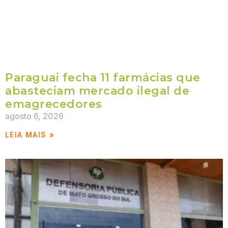
Paraguai fecha 11 farmácias que
abasteciam mercado ilegal de
emagrecedores
agosto 6, 2026
LEIA MAIS »