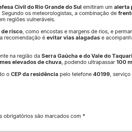
fesa Civil do Rio Grande do Sul
emitiram um
alerta
. Segundo os meteorologistas, a combinação de
frent
em regiões vulneráveis.
 de risco
, como encostas e margens de rios, e perman
a, a recomendação é
evitar vias alagadas
e acompanhar
ente na região da
Serra Gaúcha e do Vale do Taquar
umes elevados de chuva
, podendo ultrapassar
100 m
ndo o
CEP da residência
pelo telefone
40199
, serviço
 obrigatórios são marcados com
*