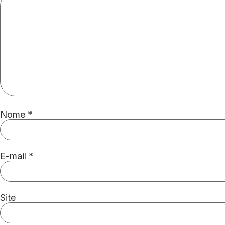
Nome
*
E-mail
*
Site