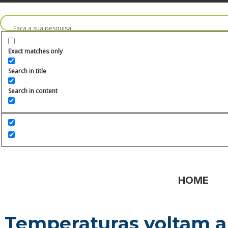
Ir
para
o
conteúdo
Exact matches only
Search in title
Search in content
HOME
Temperaturas voltam a