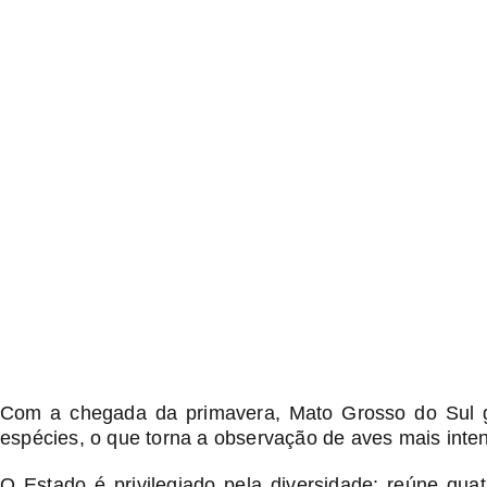
Com a chegada da primavera, Mato Grosso do Sul g
espécies, o que torna a observação de aves mais intensa
O Estado é privilegiado pela diversidade: reúne q