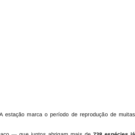
A estação marca o período de reprodução de muitas
 Chaco — que juntos abrigam mais de
738 espécies já