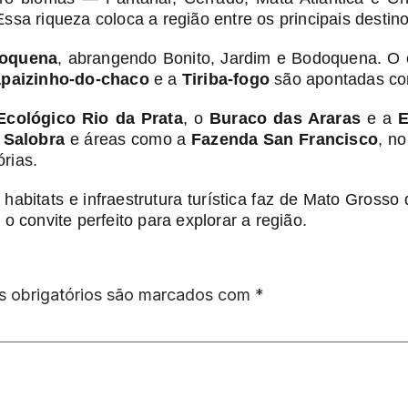
Essa riqueza coloca a região entre os principais dest
doquena
, abrangendo Bonito, Jardim e Bodoquena. O 
paizinho-do-chaco
e a
Tiriba-fogo
são apontadas com
Ecológico Rio da Prata
, o
Buraco das Araras
e a
E
 Salobra
e áreas como a
Fazenda San Francisco
, n
órias.
habitats e infraestrutura turística faz de Mato Gross
 convite perfeito para explorar a região.
 obrigatórios são marcados com
*