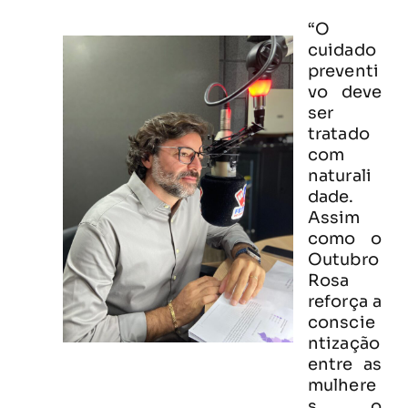
“O
cuidado
preventi
vo deve
ser
tratado
com
naturali
dade.
Assim
como o
Outubro
Rosa
reforça a
conscie
ntização
entre as
mulhere
s, o