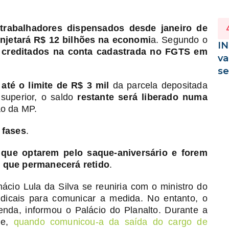
 trabalhadores dispensados desde janeiro de
injetará R$ 12 bilhões na economi
a. Segundo o
IN
o creditados na conta cadastrada no FGTS em
va
s
 até o limite de R$ 3 mil
da parcela depositada
 superior, o saldo
restante será liberado numa
ão da MP.
 fases
.
 que optarem pelo saque-aniversário e forem
, que permanecerá retido
.
Inácio Lula da Silva se reuniria com o ministro do
indicais para comunicar a medida. No entanto, o
enda, informou o Palácio do Planalto. Durante a
de,
quando comunicou-a da saída do cargo de