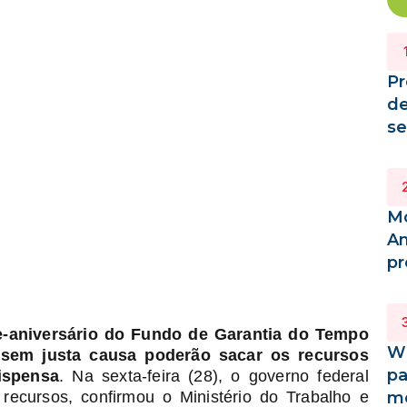
Pr
de
se
Mo
Am
p
e-aniversário do Fundo de Garantia do Tempo
Wh
 sem justa causa poderão sacar os recursos
pa
ispensa
. Na sexta-feira (28), o governo federal
 recursos, confirmou o Ministério do Trabalho e
me