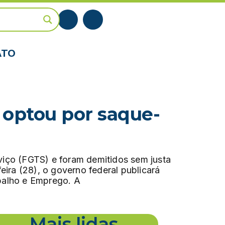
ATO
 optou por saque-
iço (FGTS) e foram demitidos sem justa
ira (28), o governo federal publicará
abalho e Emprego. A
Mais lidas