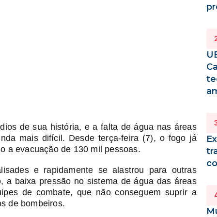
pr
UE
Ca
te
a
ios de sua história, e a falta de água nas áreas
a mais difícil. Desde terça-feira (7), o fogo já
Ex
do a evacuação de 130 mil pessoas.
tr
co
lisades e rapidamente se alastrou para outras
o, a baixa pressão no sistema de água das áreas
quipes de combate, que não conseguem suprir a
os de bombeiros.
Mu