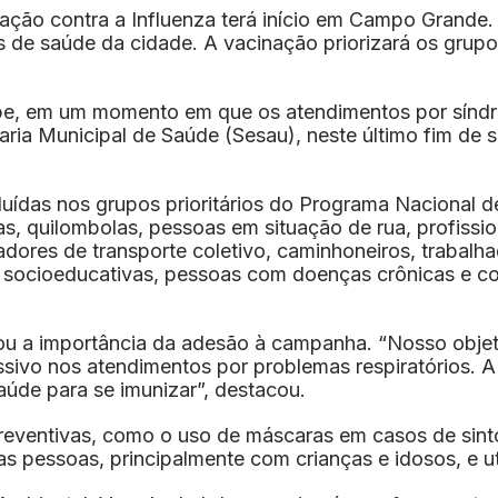
ização contra a Influenza terá início em Campo Grand
as de saúde da cidade. A vacinação priorizará os grup
ipe, em um momento em que os atendimentos por sínd
taria Municipal de Saúde (Sesau), neste último fim de
luídas nos grupos prioritários do Programa Nacional d
as, quilombolas, pessoas em situação de rua, profissi
ores de transporte coletivo, caminhoneiros, trabalhad
s socioeducativas, pessoas com doenças crônicas e co
çou a importância da adesão à campanha. “Nosso objet
ivo nos atendimentos por problemas respiratórios. A 
úde para se imunizar”, destacou.
reventivas, como o uso de máscaras em casos de sinto
tras pessoas, principalmente com crianças e idosos, e