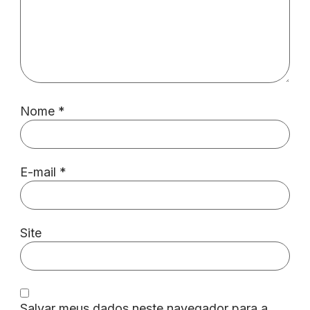
Nome
*
E-mail
*
Site
Salvar meus dados neste navegador para a